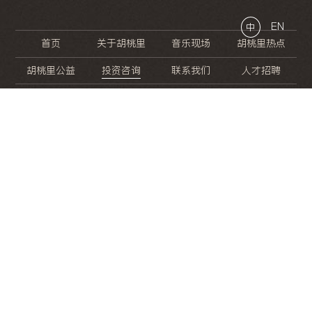
EN
中
首页
关于胡桃里
音乐现场
胡桃里热点
胡桃里公益
投资咨询
联系我们
人才招聘
晚
餐
就
开
始
的
夜
生
活
/
/
/
/
/
/
/
/