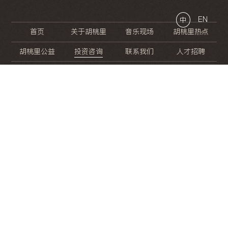
EN
中
首页
关于胡桃里
音乐现场
胡桃里热点
胡桃里公益
投资咨询
联系我们
人才招聘
晚
餐
就
开
始
的
夜
生
活
/
/
/
/
/
/
/
/