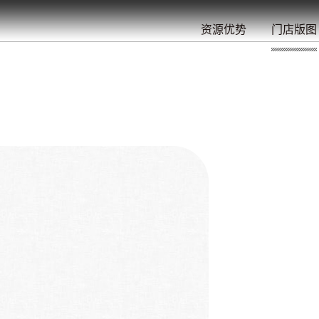
餐
就
开
始
的
夜
/
/
/
/
/
/
资源优势
门店版图