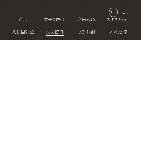
EN
中
首页
关于胡桃里
音乐现场
胡桃里热点
胡桃里公益
投资咨询
联系我们
人才招聘
晚
餐
就
开
始
的
夜
生
活
/
/
/
/
/
/
/
/