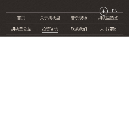
EN
中
首页
关于胡桃里
音乐现场
胡桃里热点
胡桃里公益
投资咨询
联系我们
人才招聘
晚
餐
就
开
始
的
夜
生
活
/
/
/
/
/
/
/
/