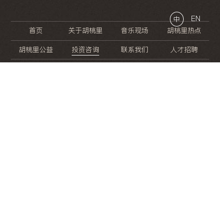
EN
中
首页
关于胡桃里
音乐现场
胡桃里热点
胡桃里公益
投资咨询
联系我们
人才招聘
晚
餐
就
开
始
的
夜
生
活
/
/
/
/
/
/
/
/