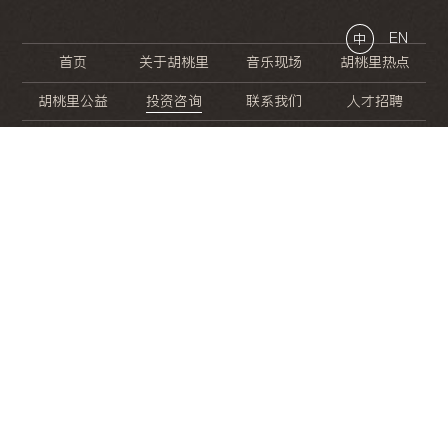
EN
中
首页
关于胡桃里
音乐现场
胡桃里热点
胡桃里公益
投资咨询
联系我们
人才招聘
晚
餐
就
开
始
的
夜
生
活
/
/
/
/
/
/
/
/