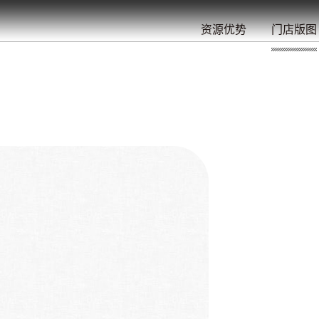
餐
就
开
始
的
夜
/
/
/
/
/
/
资源优势
门店版图