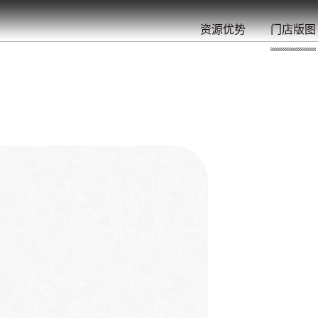
餐
就
开
始
的
夜
/
/
/
/
/
/
资源优势
门店版图