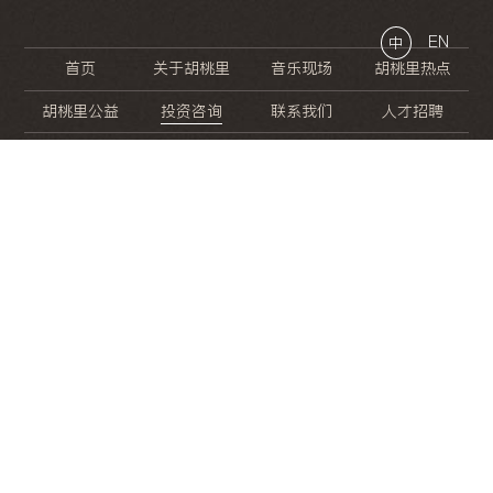
EN
中
首页
关于胡桃里
音乐现场
胡桃里热点
胡桃里公益
投资咨询
联系我们
人才招聘
晚
餐
就
开
始
的
夜
生
活
/
/
/
/
/
/
/
/