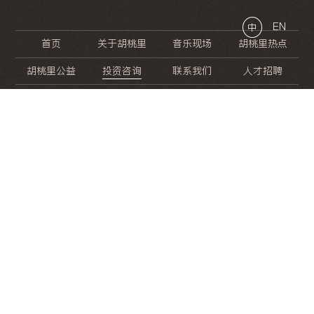
EN
中
首页
关于胡桃里
音乐现场
胡桃里热点
胡桃里公益
投资咨询
联系我们
人才招聘
晚
餐
就
开
始
的
夜
生
活
/
/
/
/
/
/
/
/