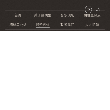
EN
中
首页
关于胡桃里
音乐现场
胡桃里热点
胡桃里公益
投资咨询
联系我们
人才招聘
晚
餐
就
开
始
的
夜
生
活
/
/
/
/
/
/
/
/