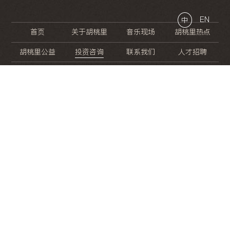
EN
中
首页
关于胡桃里
音乐现场
胡桃里热点
胡桃里公益
投资咨询
联系我们
人才招聘
晚
餐
就
开
始
的
夜
生
活
/
/
/
/
/
/
/
/