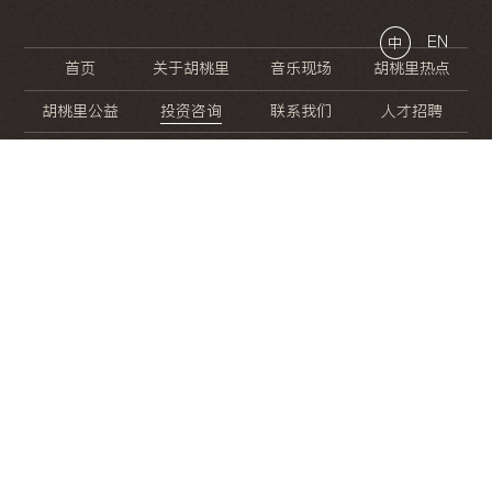
EN
中
首页
关于胡桃里
音乐现场
胡桃里热点
胡桃里公益
投资咨询
联系我们
人才招聘
晚
餐
就
开
始
的
夜
生
活
/
/
/
/
/
/
/
/