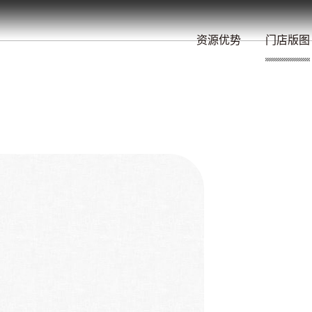
餐
就
开
始
的
夜
/
/
/
/
/
/
资源优势
门店版图