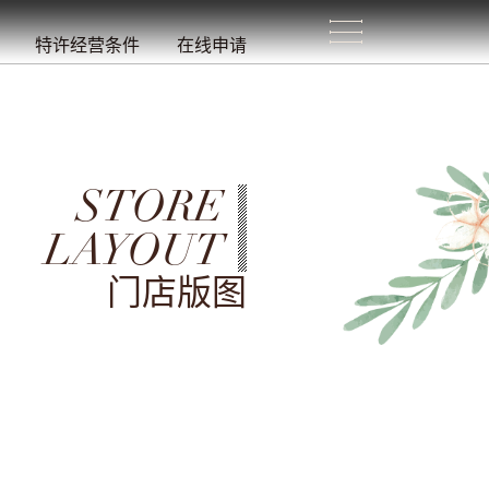
生
活
/
特许经营条件
在线申请
STORE
LAYOUT
门店版图