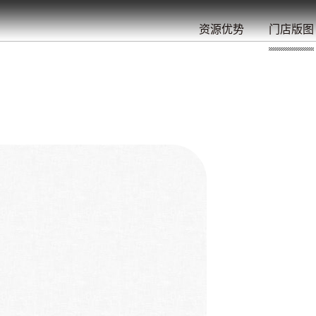
餐
就
开
始
的
夜
/
/
/
/
/
/
资源优势
门店版图