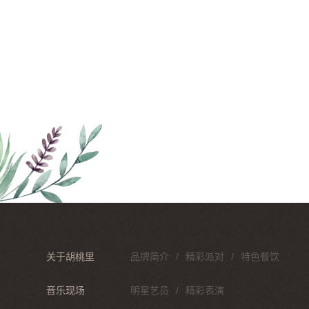
关于胡桃里
品牌简介
精彩派对
特色餐饮
音乐现场
明星艺员
精彩表演