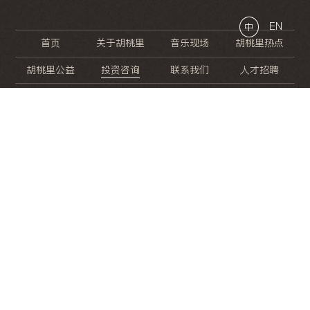
EN
中
首页
关于胡桃里
音乐现场
胡桃里热点
胡桃里公益
投资咨询
联系我们
人才招聘
晚
餐
就
开
始
的
夜
生
活
/
/
/
/
/
/
/
/