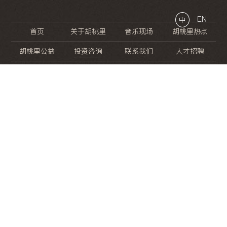
EN
中
首页
关于胡桃里
音乐现场
胡桃里热点
胡桃里公益
投资咨询
联系我们
人才招聘
晚
餐
就
开
始
的
夜
生
活
/
/
/
/
/
/
/
/