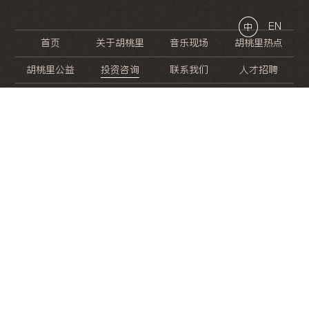
EN
中
首页
关于胡桃里
音乐现场
胡桃里热点
胡桃里公益
投资咨询
联系我们
人才招聘
晚
餐
就
开
始
的
夜
生
活
/
/
/
/
/
/
/
/