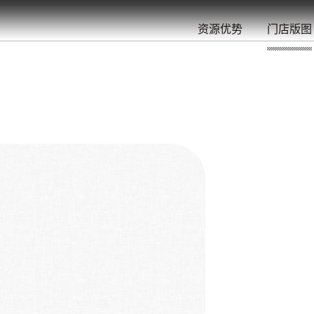
餐
就
开
始
的
夜
/
/
/
/
/
/
资源优势
门店版图