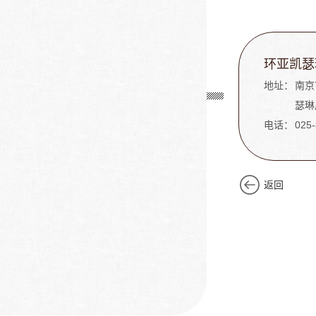
环亚凯瑟
地址：
南京
瑟琳
电话：
025
返回