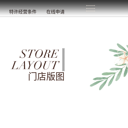
生
活
/
特许经营条件
在线申请
STORE
LAYOUT
门店版图