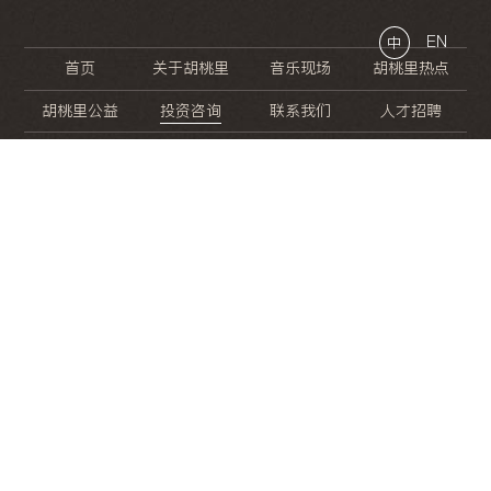
EN
中
首页
关于胡桃里
音乐现场
胡桃里热点
胡桃里公益
投资咨询
联系我们
人才招聘
晚
餐
就
开
始
的
夜
生
活
/
/
/
/
/
/
/
/