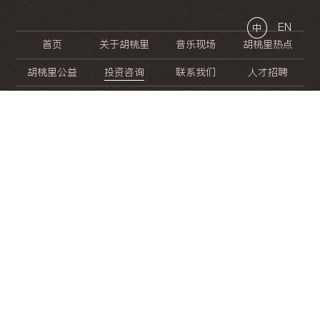
EN
中
首页
关于胡桃里
音乐现场
胡桃里热点
胡桃里公益
投资咨询
联系我们
人才招聘
晚
餐
就
开
始
的
夜
生
活
/
/
/
/
/
/
/
/