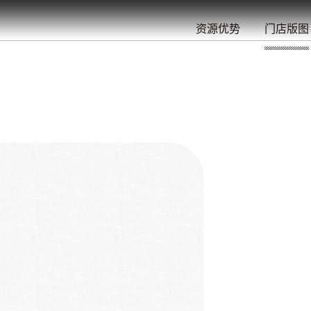
餐
就
开
始
的
夜
/
/
/
/
/
/
资源优势
门店版图