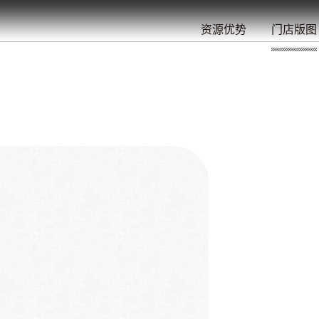
餐
就
开
始
的
夜
/
/
/
/
/
/
资源优势
门店版图