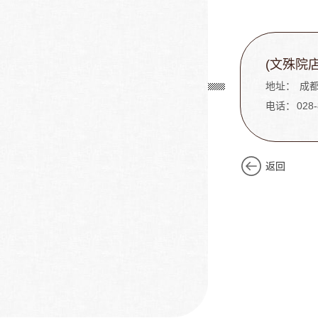
(文殊院店
地址：
成都
电话：
028
返回