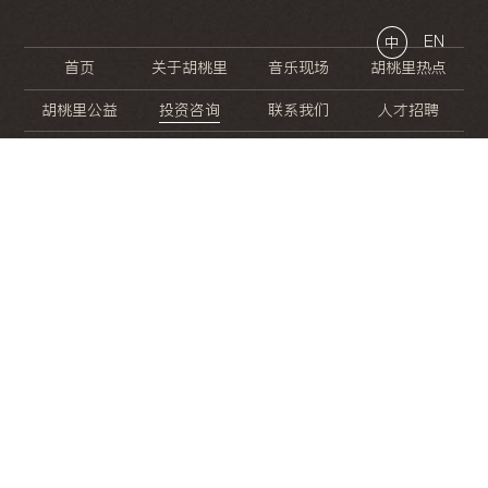
EN
中
首页
关于胡桃里
音乐现场
胡桃里热点
胡桃里公益
投资咨询
联系我们
人才招聘
晚
餐
就
开
始
的
夜
生
活
/
/
/
/
/
/
/
/