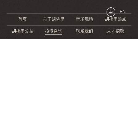
EN
中
首页
关于胡桃里
音乐现场
胡桃里热点
胡桃里公益
投资咨询
联系我们
人才招聘
晚
餐
就
开
始
的
夜
生
活
/
/
/
/
/
/
/
/