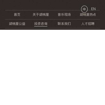
EN
中
首页
关于胡桃里
音乐现场
胡桃里热点
胡桃里公益
投资咨询
联系我们
人才招聘
晚
餐
就
开
始
的
夜
生
活
/
/
/
/
/
/
/
/