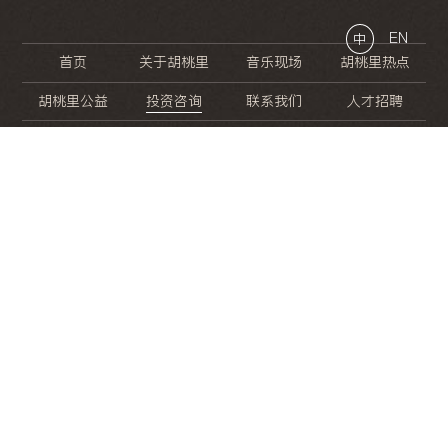
EN
中
首页
关于胡桃里
音乐现场
胡桃里热点
胡桃里公益
投资咨询
联系我们
人才招聘
晚
餐
就
开
始
的
夜
生
活
/
/
/
/
/
/
/
/