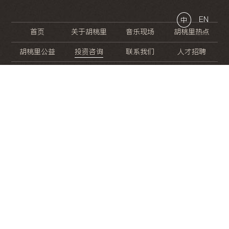
EN
中
首页
关于胡桃里
音乐现场
胡桃里热点
胡桃里公益
投资咨询
联系我们
人才招聘
晚
餐
就
开
始
的
夜
生
活
/
/
/
/
/
/
/
/