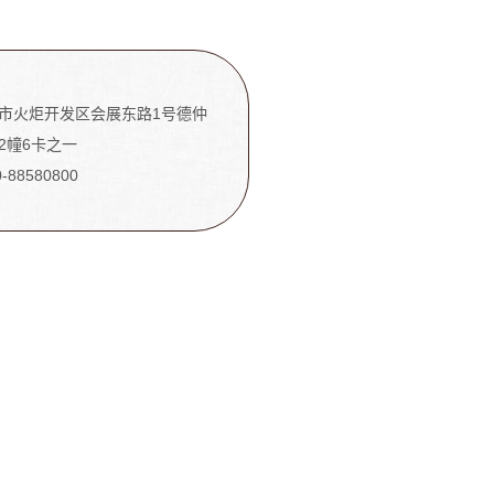
市火炬开发区会展东路1号德仲
2幢6卡之一
0-88580800