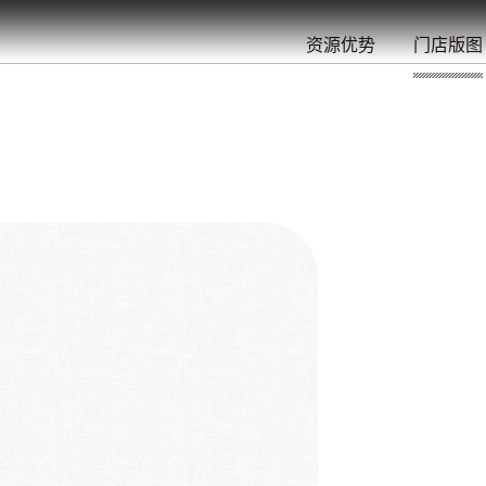
餐
就
开
始
的
夜
/
/
/
/
/
/
资源优势
门店版图