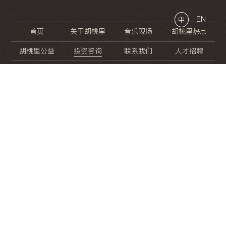
EN
中
首页
关于胡桃里
音乐现场
胡桃里热点
胡桃里公益
投资咨询
联系我们
人才招聘
晚
餐
就
开
始
的
夜
生
活
/
/
/
/
/
/
/
/