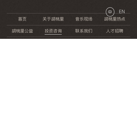
EN
中
首页
关于胡桃里
音乐现场
胡桃里热点
胡桃里公益
投资咨询
联系我们
人才招聘
晚
餐
就
开
始
的
夜
生
活
/
/
/
/
/
/
/
/