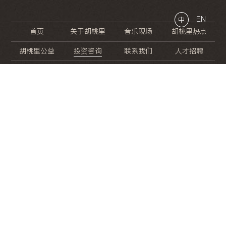
EN
中
首页
关于胡桃里
音乐现场
胡桃里热点
胡桃里公益
投资咨询
联系我们
人才招聘
晚
餐
就
开
始
的
夜
生
活
/
/
/
/
/
/
/
/