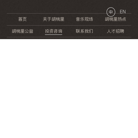
EN
中
首页
关于胡桃里
音乐现场
胡桃里热点
胡桃里公益
投资咨询
联系我们
人才招聘
晚
餐
就
开
始
的
夜
生
活
/
/
/
/
/
/
/
/