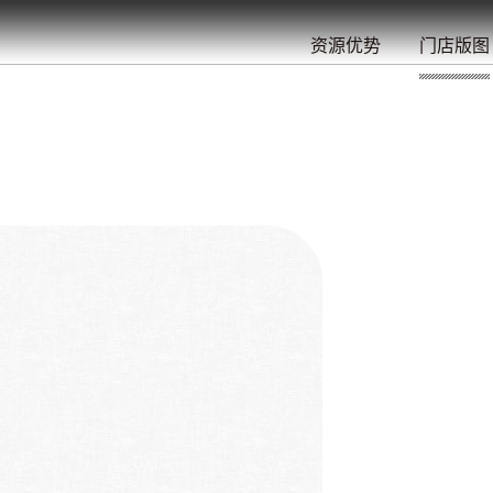
餐
就
开
始
的
夜
/
/
/
/
/
/
资源优势
门店版图