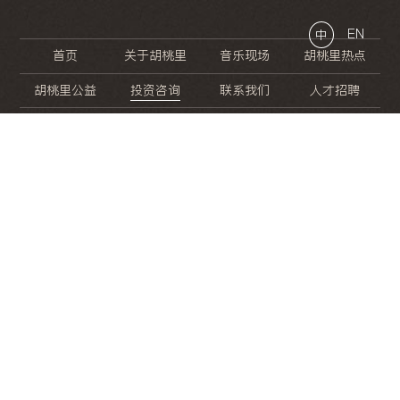
EN
中
首页
关于胡桃里
音乐现场
胡桃里热点
胡桃里公益
投资咨询
联系我们
人才招聘
晚
餐
就
开
始
的
夜
生
活
/
/
/
/
/
/
/
/