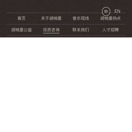
EN
中
首页
关于胡桃里
音乐现场
胡桃里热点
胡桃里公益
投资咨询
联系我们
人才招聘
晚
餐
就
开
始
的
夜
生
活
/
/
/
/
/
/
/
/