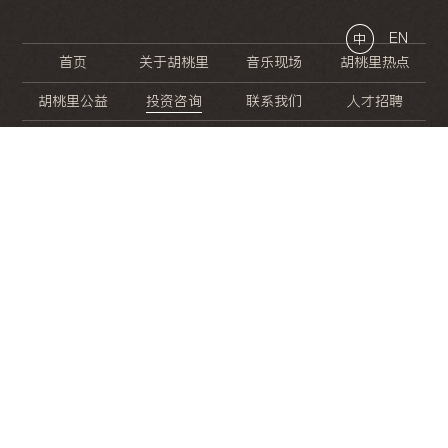
EN
中
首页
关于胡桃里
音乐现场
胡桃里热点
胡桃里公益
投资咨询
联系我们
人才招聘
晚
餐
就
开
始
的
夜
生
活
/
/
/
/
/
/
/
/