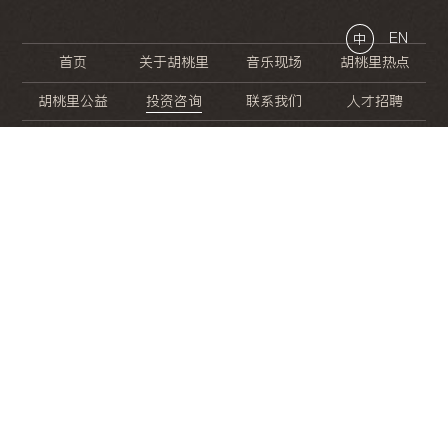
EN
中
首页
关于胡桃里
音乐现场
胡桃里热点
胡桃里公益
投资咨询
联系我们
人才招聘
晚
餐
就
开
始
的
夜
生
活
/
/
/
/
/
/
/
/