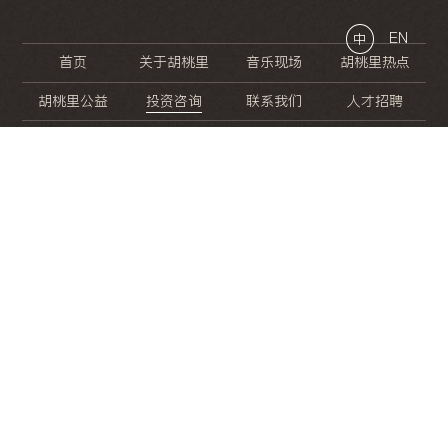
EN
中
首页
关于胡桃里
音乐现场
胡桃里热点
胡桃里公益
投资咨询
联系我们
人才招聘
晚
餐
就
开
始
的
夜
生
活
/
/
/
/
/
/
/
/