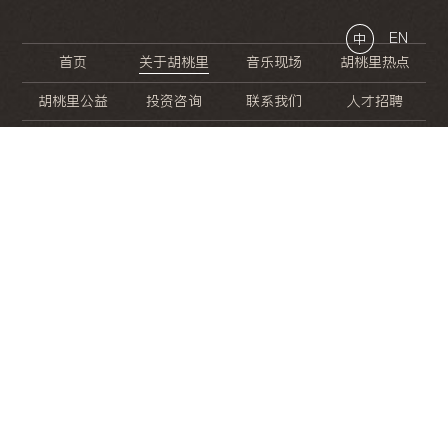
EN
中
首页
关于胡桃里
音乐现场
胡桃里热点
胡桃里公益
投资咨询
联系我们
人才招聘
晚
餐
就
开
始
的
夜
生
活
/
/
/
/
/
/
/
/