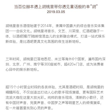
当百位赫本遇上胡桃里带你遇见童话般的幸“胡”
2019.03.05
胡桃里音乐酒馆始建于2014年，隶属中国最大的综合音乐实体集
团——合纵文化。胡桃里将音乐、文艺、川菜馆、红酒吧融于一
体，以酒吧|餐厅|咖啡馆混血儿的全新融合模式，打造一站式娱乐
新体验，是比酒吧更具文化氛围的夜生活新地标。
三年时间，胡桃里已落地悉尼、米兰等海外6个国家，遍布国内深
圳、北京、广州、南宁等300座城市，超420+门店，成为消费者
心目中的娱乐新地标。
超15个小时营业时段的各类体验，尤其是酒吧时段，是胡桃里的
精髓所在，不仅创造出打动人心的歌手现场演唱，更有国际艺术
流派大咖在这里大放光彩。纯粹的音乐现场，清新的小歌仔，还
有中国好声音、完美声音、中国梦之声等明星艺人的倾情演绎，
在一片喧嚣里找到心灵的声音。