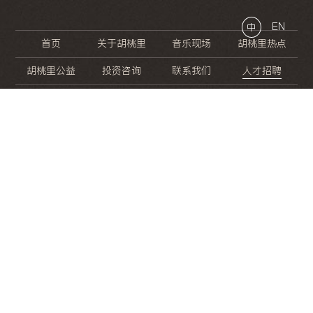
EN
中
首页
关于胡桃里
音乐现场
胡桃里热点
胡桃里公益
投资咨询
联系我们
人才招聘
晚
餐
就
开
始
的
夜
生
活
/
/
/
/
/
/
/
/