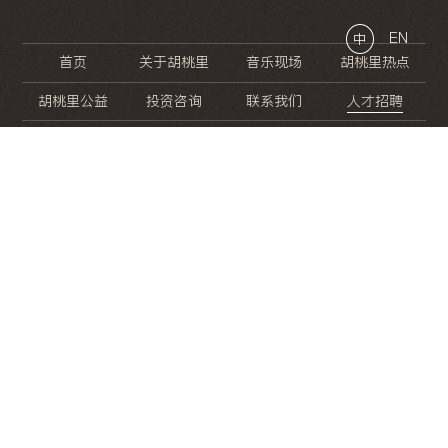
EN
中
首页
关于胡桃里
音乐现场
胡桃里热点
胡桃里公益
投资咨询
联系我们
人才招聘
晚
餐
就
开
始
的
夜
生
活
/
/
/
/
/
/
/
/