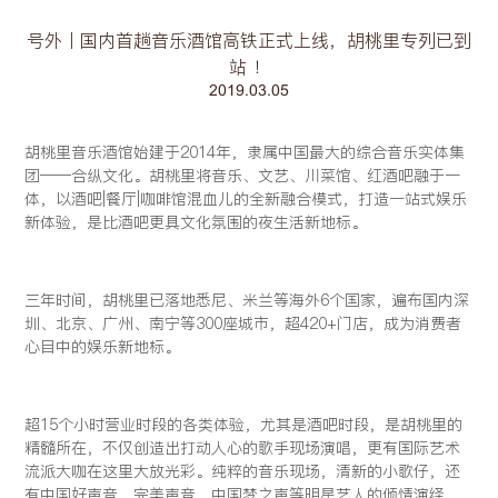
号外丨国内首趟音乐酒馆高铁正式上线，胡桃里专列已到
站 ！
2019.03.05
胡桃里音乐酒馆始建于2014年，隶属中国最大的综合音乐实体集
团——合纵文化。胡桃里将音乐、文艺、川菜馆、红酒吧融于一
体，以酒吧|餐厅|咖啡馆混血儿的全新融合模式，打造一站式娱乐
新体验，是比酒吧更具文化氛围的夜生活新地标。
三年时间，胡桃里已落地悉尼、米兰等海外6个国家，遍布国内深
圳、北京、广州、南宁等300座城市，超420+门店，成为消费者
心目中的娱乐新地标。
超15个小时营业时段的各类体验，尤其是酒吧时段，是胡桃里的
精髓所在，不仅创造出打动人心的歌手现场演唱，更有国际艺术
流派大咖在这里大放光彩。纯粹的音乐现场，清新的小歌仔，还
有中国好声音、完美声音、中国梦之声等明星艺人的倾情演绎，